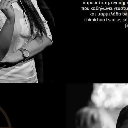
παρουσίαση, αγαπημέν
που καθηλώνει γευστικ
και μαρμελάδα bac
chimichurri sause, κ
β