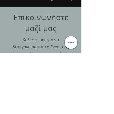
Επικοινωνήστε
μαζί μας
Καλέστε μας για να
διοργανώσουμε το Event σας
όπως το έχετε φανταστεί στο
υπέροχο πολυχώρο του
Jasmine Skylounge!
210 8015054